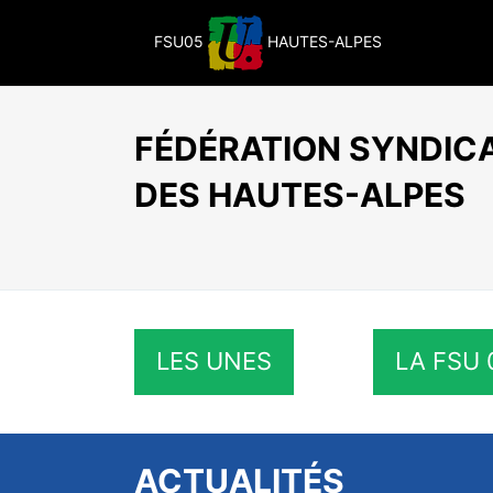
Passer
au
FSU05
HAUTES-ALPES
contenu
FÉDÉRATION SYNDICA
DES HAUTES-ALPES
LES UNES
LA FSU 
ACTUALITÉS