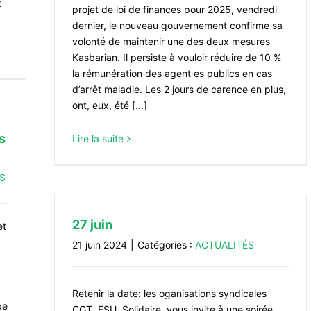
t
projet de loi de finances pour 2025, vendredi
dernier, le nouveau gouvernement confirme sa
volonté de maintenir une des deux mesures
Kasbarian. Il persiste à vouloir réduire de 10 %
la rémunération des agent·es publics en cas
d’arrêt maladie. Les 2 jours de carence en plus,
ont, eux, été [...]
s
Lire la suite
S
27 juin
et
21 juin 2024
|
Catégories :
ACTUALITÉS
Retenir la date: les oganisations syndicales
pe
CGT, FSU, Solidaire, vous invite à une soirée