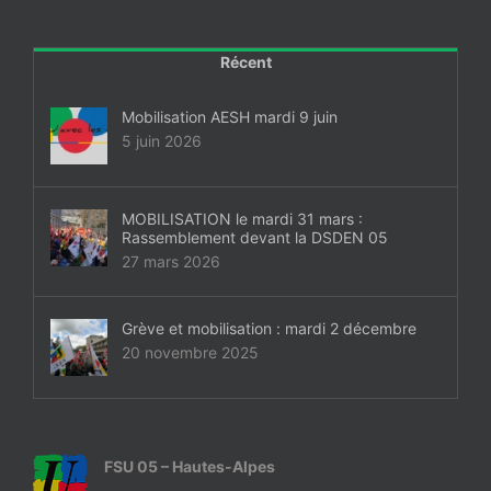
#ACTIONS
#VOS ÉLUES
Récent
#FORMATION
Mobilisation AESH mardi 9 juin
#COMMUNIQUÉS
5 juin 2026
#ÉLECTIONS
#MÉDIAS
MOBILISATION le mardi 31 mars :
Rassemblement devant la DSDEN 05
#DÉBATS
27 mars 2026
#PRESSE
Grève et mobilisation : mardi 2 décembre
#ARCHIVES
20 novembre 2025
FSU 05 – Hautes-Alpes