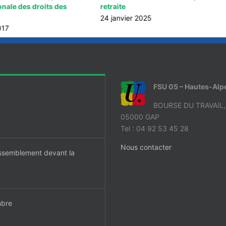
onale des droits des
retraite
24 janvier 2025
017
FSU 05 – Hautes-Alp
BOURSE DU TRAVAIL
05000 GAP
Tel : 04 92 53 45 28
Nous contacter
ssemblement devant la
mbre