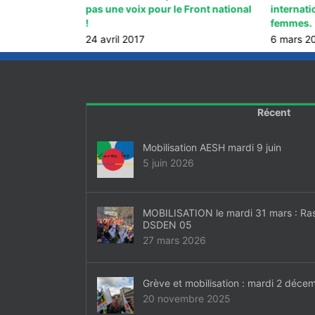
pas une voix pour le Front national
internati
!
femmes.
24 avril 2017
6 mars 2
Récent
Mobilisation AESH mardi 9 juin
5 juin 2026
MOBILISATION le mardi 31 mars : Ra
DSDEN 05
27 mars 2026
Grève et mobilisation : mardi 2 déce
20 novembre 2025