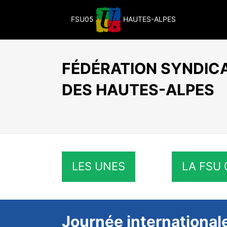
Passer
au
FSU05
HAUTES-ALPES
contenu
FÉDÉRATION SYNDICA
DES HAUTES-ALPES
LES UNES
LA FSU 
Journée international